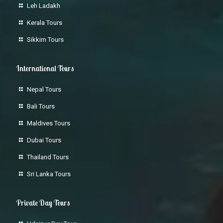
Leh Ladakh
Kerala Tours
Sikkim Tours
International Tours
Nepal Tours
Bali Tours
Maldives Tours
Dubai Tours
Thailand Tours
Sri Lanka Tours
Private Day Tours