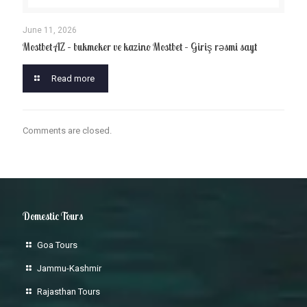
June 11, 2026
Mostbet AZ – bukmeker ve kazino Mostbet – Giriş rəsmi sayt
Read more
Comments are closed.
Domestic Tours
Goa Tours
Jammu-Kashmir
Rajasthan Tours